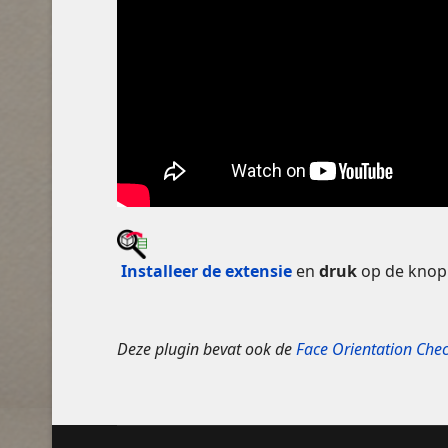
Installeer de extensie
en
druk
op de knop 
Deze plugin bevat ook de
Face Orientation Chec