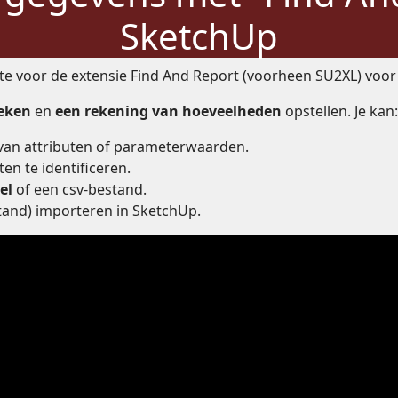
SketchUp
site voor de extensie Find And Report (voorheen SU2XL) voo
eken
en
een rekening van hoeveelheden
opstellen. Je kan:
van attributen of parameterwaarden.
en te identificeren.
cel
of een csv-bestand.
tand) importeren in SketchUp.