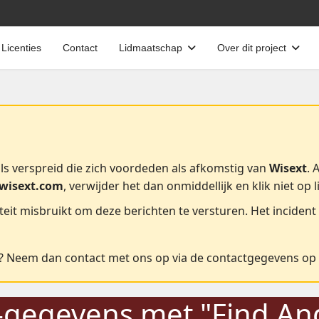
Licenties
Contact
Lidmaatschap
Over dit project
ls verspreid die zich voordeden als afkomstig van
Wisext
. 
wisext.com
, verwijder het dan onmiddellijk en klik niet op l
eit misbruikt om deze berichten te versturen. Het incident
il? Neem dan contact met ons op via de contactgegevens op
gegevens met "Find An