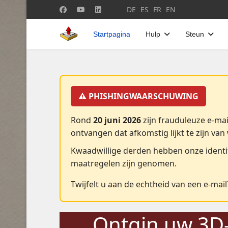
Selecteer de taal
DE
ES
FR
EN
Startpagina
Hulp
Steun
⚠️ PHISHINGWAARSCHUWING
Rond
20 juni 2026
zijn frauduleuze e-mai
ontvangen dat afkomstig lijkt te zijn van
Kwaadwillige derden hebben onze identit
maatregelen zijn genomen.
Twijfelt u aan de echtheid van een e-ma
Ontgin uw 3D-