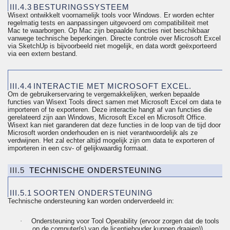
III.4.3
BESTURINGSSYSTEEM
Wisext ontwikkelt voornamelijk tools voor Windows. Er worden echter
regelmatig tests en aanpassingen uitgevoerd om compatibiliteit met
Mac te waarborgen. Op Mac zijn bepaalde functies niet beschikbaar
vanwege technische beperkingen. Directe controle over Microsoft Excel
via
SketchUp
is bijvoorbeeld niet mogelijk, en data wordt geëxporteerd
via een extern bestand.
III.4.4
INTERACTIE MET MICROSOFT EXCEL.
Om de gebruikerservaring te vergemakkelijken, werken bepaalde
functies van Wisext Tools direct samen met Microsoft Excel om data te
importeren of te exporteren. Deze interactie hangt af van functies die
gerelateerd zijn aan Windows, Microsoft Excel en Microsoft Office.
Wisext kan niet garanderen dat deze functies in de loop van de tijd door
Microsoft worden onderhouden en is niet verantwoordelijk als ze
verdwijnen. Het zal echter altijd mogelijk zijn om data te exporteren of
importeren in een
csv
- of gelijkwaardig formaat.
III.5
TECHNISCHE ONDERSTEUNING
III.5.1
SOORTEN ONDERSTEUNING
Technische ondersteuning kan worden onderverdeeld in:
·
Ondersteuning voor Tool
Operability
(ervoor zorgen dat de tools
op de computer(s) van de licentiehouder kunnen draaien))