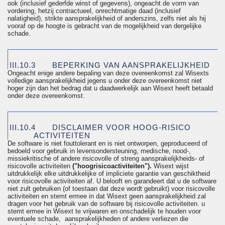
ook (inclusief gederfde winst of gegevens), ongeacht de vorm van
vordering, hetzij contractueel, onrechtmatige daad (inclusief
nalatigheid), strikte aansprakelijkheid of anderszins, zelfs niet als hij
vooraf op de hoogte is gebracht van de mogelijkheid van dergelijke
schade.
III.10.3
BEPERKING VAN AANSPRAKELIJKHEID
Ongeacht enige andere bepaling van deze overeenkomst zal
Wisexts
volledige aansprakelijkheid
jegens
u onder deze overeenkomst niet
hoger zijn dan het bedrag dat u daadwerkelijk aan Wisext heeft betaald
onder deze overeenkomst.
III.10.4
DISCLAIMER VOOR HOOG-RISICO
ACTIVITEITEN
De software is niet fouttolerant en is niet ontworpen, geproduceerd of
bedoeld voor gebruik in levensondersteuning, medische, nood-,
missiekritische
of andere risicovolle of streng aansprakelijkheids- of
risicovolle activiteiten
("
hoogrisicoactiviteiten
").
Wisext wijst
uitdrukkelijk elke uitdrukkelijke of impliciete garantie van geschiktheid
voor risicovolle activiteiten af. U belooft en garandeert dat u de software
niet zult gebruiken (of toestaan dat deze wordt gebruikt) voor risicovolle
activiteiten en stemt ermee in dat Wisext geen aansprakelijkheid zal
dragen voor het gebruik van de software bij risicovolle activiteiten.
u
stemt ermee in Wisext te vrijwaren en onschadelijk te houden voor
eventuele
schade,
aansprakelijkheden
of andere verliezen die