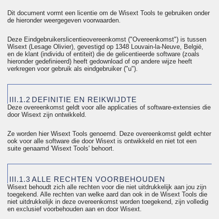
Dit document vormt een licentie om de Wisext Tools te gebruiken onder
de hieronder weergegeven voorwaarden.
Deze Eindgebruikerslicentieovereenkomst ("Overeenkomst") is tussen
Wisext (Lesage Olivier), gevestigd op 1348 Louvain-la-Neuve, België,
en de klant (individu of entiteit) die de
gelicentieerde
software (zoals
hieronder gedefinieerd) heeft gedownload of op andere wijze heeft
verkregen voor gebruik als eindgebruiker ("u").
III.1.2
DEFINITIE EN REIKWIJDTE
Deze overeenkomst geldt voor alle applicaties of software-extensies die
door Wisext zijn ontwikkeld.
Ze worden hier Wisext Tools genoemd. Deze overeenkomst geldt echter
ook voor alle software die door Wisext is ontwikkeld en niet tot een
suite genaamd 'Wisext Tools' behoort.
III.1.3
ALLE RECHTEN VOORBEHOUDEN
Wisext behoudt zich alle rechten voor die niet uitdrukkelijk aan jou zijn
toegekend. Alle rechten van welke aard dan ook in de Wisext Tools die
niet uitdrukkelijk in deze overeenkomst worden toegekend, zijn volledig
en exclusief voorbehouden aan en door Wisext.