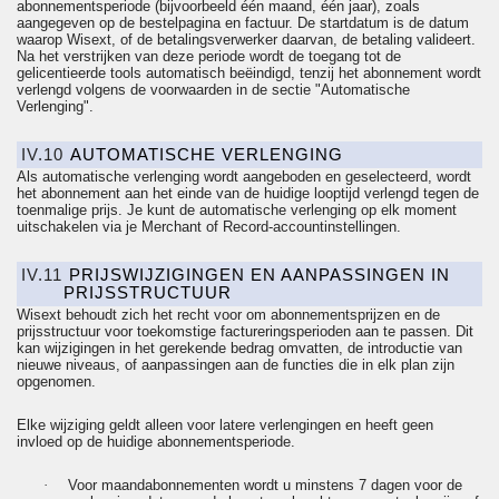
abonnementsperiode (bijvoorbeeld één maand, één jaar), zoals
aangegeven op de bestelpagina en factuur. De startdatum is de datum
waarop Wisext, of de betalingsverwerker daarvan, de betaling valideert.
Na het verstrijken van deze periode wordt de toegang tot de
gelicentieerde
tools automatisch beëindigd, tenzij het abonnement wordt
verlengd volgens de voorwaarden in de sectie "Automatische
Verlenging".
IV.10
AUTOMATISCHE VERLENGING
Als automatische verlenging wordt aangeboden en geselecteerd, wordt
het abonnement aan het einde van de huidige looptijd verlengd tegen de
toenmalige prijs. Je kunt de automatische verlenging op elk moment
uitschakelen via je Merchant of Record-accountinstellingen.
IV.11
PRIJSWIJZIGINGEN EN AANPASSINGEN IN
PRIJSSTRUCTUUR
Wisext behoudt zich het recht voor om abonnementsprijzen en de
prijsstructuur voor toekomstige factureringsperioden aan te passen. Dit
kan wijzigingen in het gerekende bedrag omvatten, de introductie van
nieuwe niveaus, of aanpassingen aan de functies die in elk plan zijn
opgenomen.
Elke wijziging geldt alleen voor latere verlengingen en heeft geen
invloed op de huidige abonnementsperiode.
·
Voor maandabonnementen wordt u minstens 7 dagen voor de