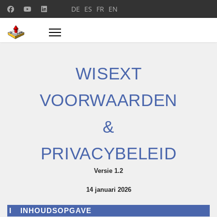
DE
ES
FR
EN
Selecteer de taal
WISEXT
VOORWAARDEN
&
PRIVACYBELEID
Versie 1.2
14 januari 2026
I
INHOUDSOPGAVE