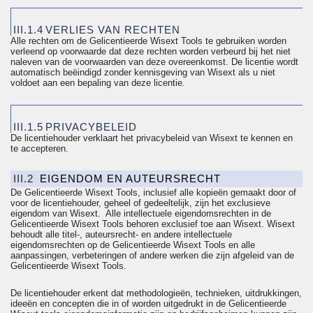
III.1.4
VERLIES VAN RECHTEN
Alle rechten om de
Gelicentieerde
Wisext Tools te gebruiken worden
verleend op voorwaarde dat deze rechten worden verbeurd bij het niet
naleven van de voorwaarden van deze overeenkomst. De licentie wordt
automatisch beëindigd zonder kennisgeving van Wisext als u niet
voldoet aan een bepaling van deze licentie.
III.1.5
PRIVACYBELEID
De licentiehouder verklaart het
privacybeleid
van Wisext te kennen en
te accepteren.
III.2
EIGENDOM EN AUTEURSRECHT
De
Gelicentieerde
Wisext Tools, inclusief alle kopieën gemaakt door of
voor de licentiehouder, geheel of gedeeltelijk, zijn het exclusieve
eigendom van Wisext. Alle intellectuele eigendomsrechten in de
Gelicentieerde
Wisext Tools behoren exclusief toe aan Wisext. Wisext
behoudt alle titel-, auteursrecht- en andere intellectuele
eigendomsrechten op de
Gelicentieerde
Wisext Tools en alle
aanpassingen, verbeteringen of andere werken die zijn afgeleid van de
Gelicentieerde
Wisext Tools.
De licentiehouder erkent dat methodologieën, technieken, uitdrukkingen,
ideeën en concepten die in of worden uitgedrukt in de
Gelicentieerde