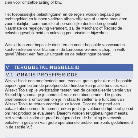
zien voor omzetbelasting of btw.
Het toepasselijke belastingtarief en de regels worden bepaald per
rechtsgebied en kunnen variëren afhankelijk van of u onze producten
voor zakelijke, commerciële of persoonlijke doeleinden gebruikt.
Naarmate de regelgeving verandert, zal de Merchant of Record de
belastinggeschiktheid en naleving per jurisdictie bijwerken.
Wisext kan voor bepaalde diensten en onder bepaalde voorwaarden
kosten rekenen voor klanten in de Europese Gemeenschap, in welk
geval Wisext een factuur uitgeeft en de belastingen beheert.
V
TERUGBETALINGSBELEID
V.1
GRATIS PROEFPERIODE
Wisext biedt een proefperiode aan, evenals gratis gebruik met bepaalde
beperkingen buiten de proefperiode. Hierdoor kun je alle functies van
Wisext Tools op je werkstation testen met de geïnstalleerde versie van
SketchUp
voordat je je aanmeldt voor een abonnement. De gratis
proefperiode is ontworpen om je in staat te stellen alle functies van
Wisext Tools te testen voordat je ze koopt. Door na de proef een
betaald abonnement te nemen, erken je dat je voldoende tijd hebt gehad
om het product te evalueren. Daarom worden terugbetalingen meestal
niet verstrekt zodra de proef is afgerond en de betaling is verwerkt,
behalve in gevallen van grote operationele problemen zoals gedefinieerd
in de sectie
V.3
.