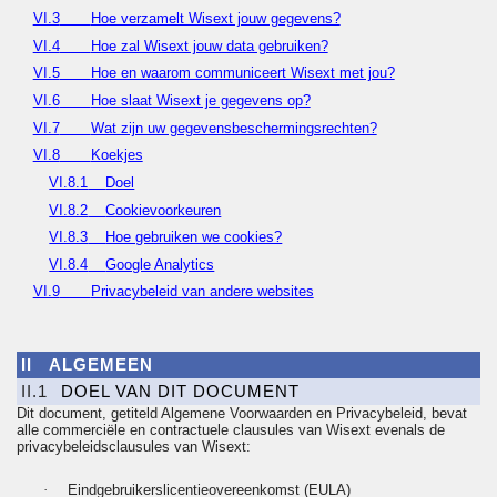
VI.3
Hoe verzamelt Wisext jouw gegevens?
VI.4
Hoe zal Wisext jouw data gebruiken?
VI.5
Hoe en waarom communiceert Wisext met jou?
VI.6
Hoe slaat Wisext je gegevens op?
VI.7
Wat zijn uw gegevensbeschermingsrechten?
VI.8
Koekjes
VI.8.1
Doel
VI.8.2
Cookievoorkeuren
VI.8.3
Hoe gebruiken we cookies?
VI.8.4
Google Analytics
VI.9
Privacybeleid van andere websites
II
ALGEMEEN
II.1
DOEL VAN DIT DOCUMENT
Dit document, getiteld Algemene Voorwaarden en
Privacybeleid
, bevat
alle commerciële en contractuele clausules van Wisext evenals de
privacybeleidsclausules
van Wisext:
·
Eindgebruikerslicentieovereenkomst
(EULA)