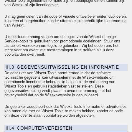
Wisext-tools eigendomsinformatie zijn en bedrijfsgeheimen kunnen zijn
van Wisext of zijn licentiegever.
U mag geen delen van de code of visuele ontwerpelementen dupliceren,
kopiëren of hergebruiken zonder uitdrukkelijke schriftelijke toestemming
van Wisext.
U moet toestemming vragen om de logo's van de Wisext of enige
Service-logo's te gebruiken voor promotionele doeleinden. Stuur ons
alstublieft verzoeken om logo's te gebruiken. Wij behouden ons het
recht voor om eventuele toestemmingen in te trekken als u deze
voorwaarden overtreedt.
III.3
GEGEVENSUITWISSELING EN INFORMATIE
De gebruiker van Wisext Tools stemt ermee in dat de software
technische gegevens kan uitwisselen met de Wisext-website om
operationele licenties te beheren, te helpen bij de verbetering van
Wisext Tools en gebruiksstatistieken vast te stellen. Deze
gegevensuitwisseling vindt plaats in overeenstemming met het
privacybeleid
dat op de Wisext-website is gepubliceerd.
De gebruiker accepteert ook dat Wisext Tools informatie of advertenties
kan tonen die met de Wisext Tools te maken hebben, zonder de optie
om deze over te slaan voordat ze worden afgesloten.
III.4
COMPUTERVEREISTEN