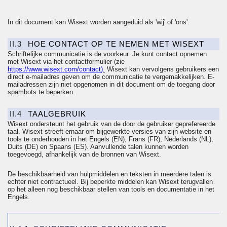
In dit document kan Wisext worden aangeduid als 'wij' of 'ons'.
II.3
HOE CONTACT OP TE NEMEN MET WISEXT
Schriftelijke communicatie is de voorkeur. Je kunt contact opnemen
met Wisext via het contactformulier (zie
https://www.wisext.com/contact
).
Wisext kan vervolgens gebruikers een
direct e-mailadres geven om de communicatie te vergemakkelijken. E-
mailadressen zijn niet opgenomen in dit document om de toegang door
spambots te beperken.
II.4
TAALGEBRUIK
Wisext ondersteunt het gebruik van de door de gebruiker geprefereerde
taal. Wisext streeft ernaar om bijgewerkte versies van zijn website en
tools te onderhouden in het Engels (EN), Frans (FR), Nederlands (NL),
Duits (DE) en Spaans (ES). Aanvullende talen kunnen worden
toegevoegd, afhankelijk van de bronnen van Wisext.
De beschikbaarheid van hulpmiddelen en teksten in meerdere talen is
echter niet contractueel. Bij beperkte middelen kan Wisext terugvallen
op het alleen nog beschikbaar stellen van tools en documentatie in het
Engels.