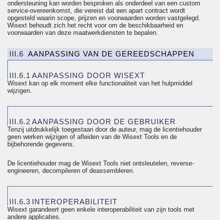
ondersteuning kan worden besproken als onderdeel van een
custom
service-overeenkomst, die vereist dat een apart contract wordt
opgesteld waarin scope, prijzen en voorwaarden worden vastgelegd.
Wisext behoudt zich het recht voor om de beschikbaarheid en
voorwaarden van deze maatwerkdiensten te bepalen.
III.6
AANPASSING VAN DE GEREEDSCHAPPEN
III.6.1
AANPASSING DOOR WISEXT
Wisext kan op elk moment elke functionaliteit van het hulpmiddel
wijzigen.
III.6.2
AANPASSING DOOR DE GEBRUIKER
Tenzij uitdrukkelijk toegestaan door de auteur, mag de licentiehouder
geen werken wijzigen of afleiden van de Wisext Tools en de
bijbehorende gegevens.
De licentiehouder mag de Wisext Tools niet
ontsleutelen
, reverse-
engineeren
,
decompileren
of
deassembleren
.
III.6.3
INTEROPERABILITEIT
Wisext garandeert geen enkele interoperabiliteit van zijn tools met
andere applicaties.