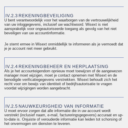
IV.2.3
REKENINGBEVEILIGING
U bent verantwoordelijk voor het waarborgen van de vertrouwelijkheid
van uw inloggegevens, inclusief uw wachtwoord. Wisext is niet
aansprakelijk voor ongeautoriseerde toegang als gevolg van het niet
beveiligen van uw accountinformatie.
Je stemt ermee in Wisext onmiddellijk te informeren als je vermoedt dat
je je account niet meer gebruikt.
IV.2.4
REKENINGBEHEER EN HERPLAATSING
Als je het accounteigendom opnieuw moet toewijzen of de aangewezen
manager moet wijzigen, moet je contact opnemen met Wisext en de
benodigde verificatiegegevens verstrekken. Wisext behoudt zich het
recht voor om bewijs van identiteit of bedrijfsautorisatie te vragen
voordat wijzigingen worden aangebracht.
IV.2.5
NAUWKEURIGHEID VAN INFORMATIE
U moet ervoor zorgen dat alle informatie die in uw account wordt
verstrekt (inclusief naam, e-mail, factureringsgegevens) accuraat en up-
to-date is. Onjuiste of verouderde informatie kan leiden tot schorsing of
het onvermogen om diensten te leveren.