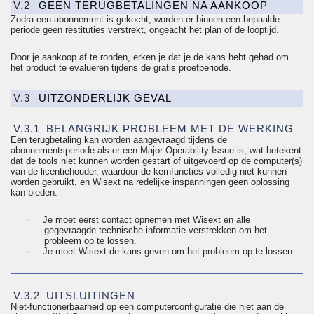
V.2
GEEN TERUGBETALINGEN NA AANKOOP
Zodra een abonnement is gekocht, worden er binnen een bepaalde
periode geen restituties verstrekt, ongeacht het plan of de looptijd.
Door je aankoop af te ronden, erken je dat je de kans hebt gehad om
het product te evalueren tijdens de gratis proefperiode.
V.3
UITZONDERLIJK GEVAL
V.3.1
BELANGRIJK PROBLEEM MET DE WERKING
Een terugbetaling kan worden aangevraagd tijdens de
abonnementsperiode als er een Major
Operability
Issue is, wat betekent
dat de tools niet kunnen worden gestart of uitgevoerd op de computer(s)
van de licentiehouder, waardoor de kernfuncties volledig niet kunnen
worden gebruikt, en Wisext na redelijke inspanningen geen oplossing
kan bieden.
·
Je moet eerst contact opnemen met Wisext en alle
gegevraagde
technische informatie verstrekken om het
probleem op te lossen.
·
Je moet Wisext de kans geven om het probleem op te lossen.
V.3.2
UITSLUITINGEN
Niet-
functionerbaarheid
op een computerconfiguratie die niet aan de