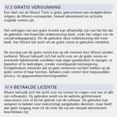
IV.3
GRATIS VERGUNNING
Een deel van de Wisext Tools is gratis
gelicentieerd
aan eindgebruikers
volgens de Wisext-voorwaarden, hoewel abonnement en activatie
mogelijk vereist zijn.
Het verkrijgen van een gratis licentie kan afhankelijk zijn van het feit dat
de gebruiker niet-financiële ondersteuning biedt, zoals het volgen van de
socialmediapagina
(s). Als de gebruiker deze ondersteuning niet meer
biedt, kan Wisext het recht om de gratis versie te gebruiken intrekken.
De omvang van de gratis versie kan op elk moment door Wisext worden
verkleind. Wisext behoudt zich het recht voor om de gratis versie en
eventuele bijbehorende voordelen naar eigen goeddunken te wijzigen, te
beperken of te beëindigen, zonder voorafgaande kennisgeving.
Eindgebruikers erkennen dat zij geen verworven rechten hebben op de
gratis versie of haar functies, behalve zoals vereist door toepasselijke
privacy- en gegevensbeschermingswetten.
IV.4
BETAALDE LICENTIE
Wisext behoudt zich het recht voor om kosten te vragen voor een of alle
zijn software(s). De gebruiker wordt via de website geïnformeerd
www.wisext.com of bij het gebruik van de software. De gebruiker kan
weigeren te betalen voor toekomstige aangeboden diensten, maar heeft
dan geen toegang meer tot de tools die via een betaald abonnement
beschikbaar zijn.