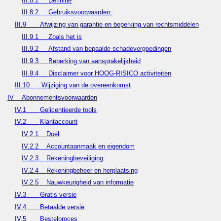
III.8.1
Definitie
III.8.2
Gebruiksvoorwaarden:
III.9
Afwijzing van garantie en beperking van rechtsmiddelen
III.9.1
Zoals het is
III.9.2
Afstand van bepaalde schadevergoedingen
III.9.3
Beperking van aansprakelijkheid
III.9.4
Disclaimer voor HOOG-RISICO activiteiten
III.10
Wijziging van de overeenkomst
IV
Abonnementsvoorwaarden
IV.1
Gelicentieerde tools
IV.2
Klantaccount
IV.2.1
Doel
IV.2.2
Accountaanmaak en eigendom
IV.2.3
Rekeningbeveiliging
IV.2.4
Rekeningbeheer en herplaatsing
IV.2.5
Nauwkeurigheid van informatie
IV.3
Gratis versie
IV.4
Betaalde versie
IV.5
Bestelproces