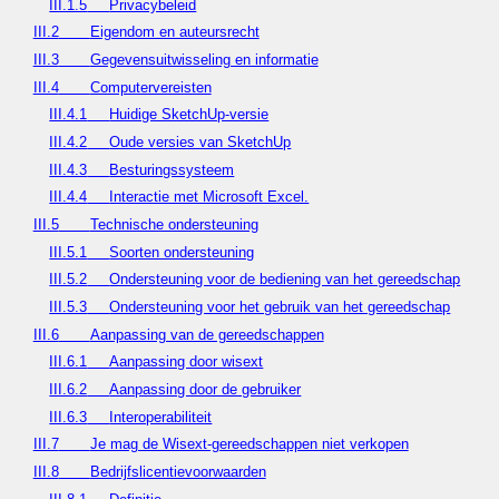
III.1.5
Privacybeleid
III.2
Eigendom en auteursrecht
III.3
Gegevensuitwisseling en informatie
III.4
Computervereisten
III.4.1
Huidige SketchUp-versie
III.4.2
Oude versies van SketchUp
III.4.3
Besturingssysteem
III.4.4
Interactie met Microsoft Excel.
III.5
Technische ondersteuning
III.5.1
Soorten ondersteuning
III.5.2
Ondersteuning voor de bediening van het gereedschap
III.5.3
Ondersteuning voor het gebruik van het gereedschap
III.6
Aanpassing van de gereedschappen
III.6.1
Aanpassing door wisext
III.6.2
Aanpassing door de gebruiker
III.6.3
Interoperabiliteit
III.7
Je mag de Wisext-gereedschappen niet verkopen
III.8
Bedrijfslicentievoorwaarden