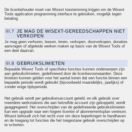
De licentiehouder moet van Wisext toestemming krijgen om de Wisext
Tools
application
programming
interface te gebruiken, mogelijk tegen
betaling.
III.7
JE MAG DE WISEXT-GEREEDSCHAPPEN NIET
VERKOPEN
Je mag geen verhuren, leasen, lenen, verkopen, doorverkopen, donaties
aanvragen of afgeleide werken maken op basis van de Wisext Tools of
een deel daarvan.
III.8
GEBRUIKSLIMIETEN
Bepaalde Wisext Tools of specifieke functies kunnen onderworpen zijn
aan gebruikslimieten, gedefinieerd door de licentievoorwaarden. Deze
limieten kunnen gelden voor het aantal keren dat een functie binnen een
bepaalde periode wordt gebruikt (bijvoorbeeld maandelijks, jaarlijks) of
zonder enige tijdsperiode.
Het gebruik wordt per gebruikersaccount geteld, en elk gebruik over
meerdere werkstations die aan hetzelfde account zijn gekoppeld, wordt
geaggregeerd. Het overschrijden van de gedefinieerde gebruikslimieten
kan een upgrade naar een hogere licentie of abonnementsplan vereisen.
Wisext behoudt zich het recht voor om deze beperkingen te handhaven
en de toegang tot functies die het toegestane gebruik overschrijden op
te schorten.