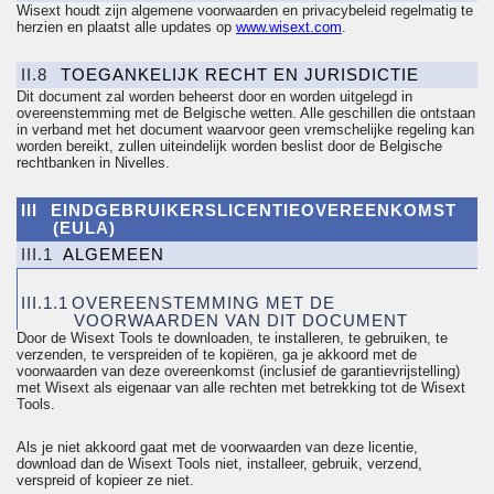
Wisext houdt zijn algemene voorwaarden en
privacybeleid
regelmatig te
herzien en plaatst alle updates op
www.wisext.com
.
II.8
TOEGANKELIJK RECHT EN JURISDICTIE
Dit document zal worden beheerst door en worden uitgelegd in
overeenstemming met de Belgische wetten. Alle geschillen die ontstaan
in verband met het document waarvoor geen
vremschelijke
regeling kan
worden bereikt, zullen uiteindelijk worden beslist door de Belgische
rechtbanken in Nivelles.
III
EINDGEBRUIKERSLICENTIEOVEREENKOMST
(EULA)
III.1
ALGEMEEN
III.1.1
OVEREENSTEMMING MET DE
VOORWAARDEN VAN DIT DOCUMENT
Door de Wisext Tools te downloaden, te installeren, te gebruiken, te
verzenden, te verspreiden of te kopiëren, ga je akkoord met de
voorwaarden van deze overeenkomst (inclusief de garantievrijstelling)
met Wisext als eigenaar van alle rechten met betrekking tot de Wisext
Tools.
Als je niet akkoord gaat met de voorwaarden van deze licentie,
download dan de Wisext Tools niet, installeer, gebruik, verzend,
verspreid of kopieer ze niet.