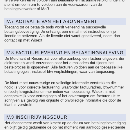
te verwerken en te voldoen aan belasting- en facturatieverplichtingen. U
stemt ermee in om te voldoen aan de voorwaarden van de
betalingsverwerker of
MoR
.
IV.7
ACTIVATIE VAN HET ABONNEMENT
Toegang tot de betaalde tools wordt verleend na succesvolle
betalingsbevestiging. Je ontvangt een e-mail met instructies om je
licentie te activeren. Als de licentie niet wordt geactiveerd, neem dan
contact op met Wisext.
IV.8
FACTUURLEVERING EN BELASTINGNALEVING
De Merchant of Record zal voor elke aankoop een factuur uitgeven, die
elektronisch wordt verzonden naar het e-mailadres dat tijdens het
bestelproces is opgegeven. Alle facturen voldoen aan de toepasselijke
belastingregels, inclusief btw-verplichtingen, waar van toepassing.
De klant moet nauwkeurige en volledige informatie verstrekken die
nodig is voor correcte facturering, waaronder factuuradres, btw-nummer
en bedrijfsregistratienummer indien van toepassing. Wisext is niet
aansprakelijk voor vertragingen of het onvermogen om facturen uit te
schrijven als gevolg van onjuiste of onvolledige informatie die door de
klant is verstrekt.
IV.9
INSCHRIJVINGSDUUR
Het abonnement wordt van kracht op de datum van betalingsbevestiging
en blijft geldig gedurende de op het moment van aankoop geselecteerde