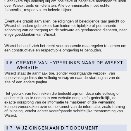
Gebruikers zijn volledig vrij om positieve of negatieve meningen te uiten
over Wisext tools en -diensten. Alle communicatie moet echter
fatsoenlijk, respectvol en beleefd blijven.
Eventuele gratuit aanvallen, beledigingen of beledigende taal gericht op
Wisext of andere gebruikers kan leiden tot tijdelijke of permanente
schorsing van de toegang tot de software en gerelateerde diensten, naar
enige goeddunken van Wisext.
Wisext behoudt zich het recht voor passende maatregelen te nemen om
een constructieve en respectvolle omgeving te behouden.
II.6
CREATIE VAN HYPERLINKS NAAR DE WISEXT-
WEBSITE
Wisext staat de aanmaak toe, zonder voorafgaande verzoek, van
oppervlakkige links die volledig verwijzen naar de startpagina van de
site of een andere pagina.
Het gebruik van technieken die bedoeld zijn om deze site volledig of
gedeeltelijk op te nemen in een website door, zelfs gedeeltelijk, de
exacte oorsprong van de informatie te maskeren of die verwarring
kunnen veroorzaken over de herkomst van de informatie, zoals framing
of
inlineing
, vereist echter voorafgaande schriftelijke toestemming van
Wisext.
II.7
WIJZIGINGEN AAN DIT DOCUMENT