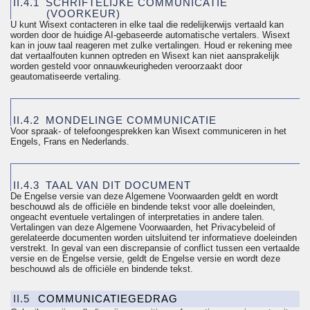
II.4.1
SCHRIFTELIJKE COMMUNICATIE
(VOORKEUR)
U kunt Wisext contacteren in elke taal die redelijkerwijs vertaald kan
worden door de huidige AI-gebaseerde automatische vertalers. Wisext
kan in jouw taal reageren met zulke vertalingen. Houd er rekening mee
dat vertaalfouten kunnen optreden en Wisext kan niet aansprakelijk
worden gesteld voor onnauwkeurigheden veroorzaakt door
geautomatiseerde vertaling.
II.4.2
MONDELINGE COMMUNICATIE
Voor spraak- of telefoongesprekken kan Wisext communiceren in het
Engels, Frans en Nederlands.
II.4.3
TAAL VAN DIT DOCUMENT
De Engelse versie van deze Algemene Voorwaarden geldt en wordt
beschouwd als de officiële en bindende tekst voor alle doeleinden,
ongeacht eventuele vertalingen of interpretaties in andere talen.
Vertalingen van deze Algemene Voorwaarden, het
Privacybeleid
of
gerelateerde documenten worden uitsluitend ter informatieve doeleinden
verstrekt. In geval van een
discrepansie
of conflict tussen een vertaalde
versie en de Engelse versie, geldt de Engelse versie en wordt deze
beschouwd als de officiële en bindende tekst.
II.5
COMMUNICATIEGEDRAG