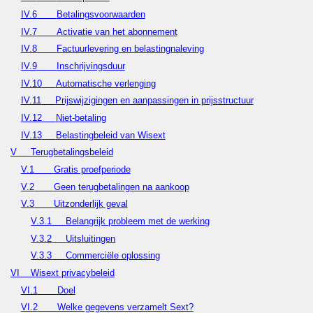
IV.6
Betalingsvoorwaarden
IV.7
Activatie van het abonnement
IV.8
Factuurlevering en belastingnaleving
IV.9
Inschrijvingsduur
IV.10
Automatische verlenging
IV.11
Prijswijzigingen en aanpassingen in prijsstructuur
IV.12
Niet-betaling
IV.13
Belastingbeleid van Wisext
V
Terugbetalingsbeleid
V.1
Gratis proefperiode
V.2
Geen terugbetalingen na aankoop
V.3
Uitzonderlijk geval
V.3.1
Belangrijk probleem met de werking
V.3.2
Uitsluitingen
V.3.3
Commerciële oplossing
VI
Wisext privacybeleid
VI.1
Doel
VI.2
Welke gegevens verzamelt Sext?