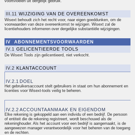
voortvloeien uit dergelijk gebruik.
III.11
WIJZIGING VAN DE OVEREENKOMST
Wisext behoudt zich het recht voor, naar eigen goeddunken, om de
voorwaarden van deze overeenkomst te wijzigen.
Wisext
zal
de
licentiehouders
informeren over dergelijke substantiële wijzigingen.
IV
ABONNEMENTSVOORWAARDEN
IV.1
GELICENTIEERDE TOOLS
De Wisext Tools zijn
gelicentieerd
, niet verkocht.
IV.2
KLANTACCOUNT
IV.2.1
DOEL
Het gebruikersaccount stelt gebruikers in staat om hun abonnement en
licenties voor Wisext-tools veilig te beheren.
IV.2.2
ACCOUNTAANMAAK EN EIGENDOM
Elke rekening is gekoppeld aan een individu of een bedrijf. De persoon
of entiteit die de rekening registreert, wordt beschouwd als de
rekeninghouder. Als het account voor een bedrijf is aangemaakt, is de
aangewezen manager verantwoordelijk voor het beheren van de toegang
en de rechten.