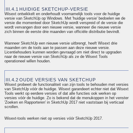
III.4.1
HUIDIGE SKETCHUP-VERSIE
Wisext ontwikkelt en onderhoudt voornamelijk tools voor de huidige
versie van
SketchUp
op Windows. Met 'huidige versie' bedoelen we de
versie die momenteel door
SketchUp
wordt verspreid of de versie die
wordt vervangen door een nieuwe versie, wanneer die nieuwe versie
zich binnen de eerste drie maanden van officiële distributie bevindt.
Wanneer
SketchUp
een nieuwe versie uitbrengt, heeft Wisext drie
maanden om de tools aan te passen aan deze nieuwe versie.
Licentiehouders kunnen worden gevraagd om niet direct te upgraden
naar de nieuwe versie van
SketchUp
als ze de Wisext Tools
operationeel willen houden.
III.4.2
OUDE VERSIES VAN SKETCHUP
Wisext probeert de functionaliteit van zijn tools te behouden met versies
van
SketchUp
vóór de huidige. Wisext garandeert echter niet dat Wisext
Tools werkt op eerdere versies of dat alle functies ook werken op
versies vóór de huidige. Zo is bekend dat de menukoppen in het venster
'Zoeken en Rapporteren' in
SketchUp
2017 niet vaststaan bij verticaal
scrollen.
Wisext-tools werken niet op versies vóór
SketchUp
2017.