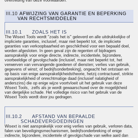
overtreding van deze voorwaarden.
III.10
AFWIJZING VAN GARANTIE EN BEPERKING
VAN RECHTSMIDDELEN
III.10.1
ZOALS HET IS
The Wisext Tools wordt "zoals het is" geleverd en alle uitdrukkelijke of
impliciete garanties, inclusief, maar niet beperkt tot, de impliciete
garanties van verkoopbaarheid en geschiktheid voor een bepaald doel,
worden afgesloten. In geen geval zijn de regenten of bijdragers
aansprakelijk voor enige directe, indirecte, incidentele, bijzondere,
voorbeeldige of gevolgschade (inclusief, maar niet beperkt tot, het
verwerven van vervangende goederen of diensten; verlies van gebruik,
gegevens of winst; of bedrijfsonderbreking), ongeacht het ontstaan en
op basis van enige aansprakelijkheidstheorie, hetzij contractueel, strikte
aansprakelijkheid of onrechtmatige daad (inclusief nalatigheid of
anderszins) die op enige wijze voortvloeit uit het gebruik van deze
Wisext Tools,
zelfs als je wordt gewaarschuwd over de mogelijkheid
van dergelijke schade. Het volledige risico van het gebruik van de
Wisext Tools wordt door jou gedragen.
III.10.2
AFSTAND VAN BEPAALDE
SCHADEVERGOEDINGEN
Wisext is niet aansprakelijk voor enig verlies van gebruik, verloren data,
falen van beveiligingsmechanismen, bedrijfsonderbreking of enige
indirecte, bijzondere, incidentele of gevolgschade van welke aard dan