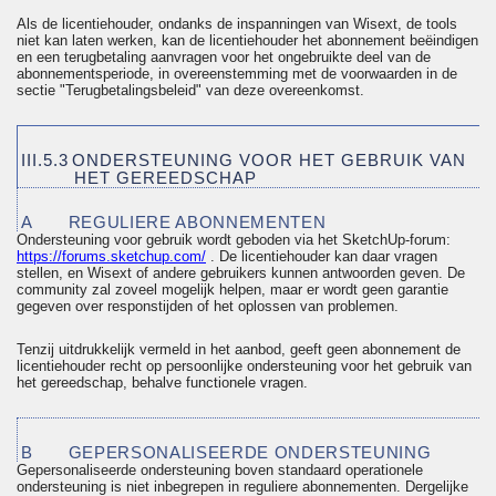
Als de licentiehouder, ondanks de inspanningen van Wisext, de tools
niet kan laten werken, kan de licentiehouder het abonnement beëindigen
en een terugbetaling aanvragen voor het ongebruikte deel van de
abonnementsperiode, in overeenstemming met de voorwaarden in de
sectie "Terugbetalingsbeleid" van deze overeenkomst.
III.5.3
ONDERSTEUNING VOOR HET GEBRUIK VAN
HET GEREEDSCHAP
A
REGULIERE ABONNEMENTEN
Ondersteuning voor gebruik wordt geboden via het
SketchUp
-forum:
https://forums.sketchup.com/
. De licentiehouder kan daar vragen
stellen, en Wisext of andere gebruikers kunnen antwoorden geven. De
community zal zoveel mogelijk helpen, maar er wordt geen garantie
gegeven over responstijden of het oplossen van problemen.
Tenzij uitdrukkelijk vermeld in het aanbod, geeft geen abonnement de
licentiehouder recht op persoonlijke ondersteuning voor het gebruik van
het gereedschap, behalve functionele vragen.
B
GEPERSONALISEERDE ONDERSTEUNING
Gepersonaliseerde ondersteuning boven standaard operationele
ondersteuning is niet inbegrepen in reguliere abonnementen. Dergelijke