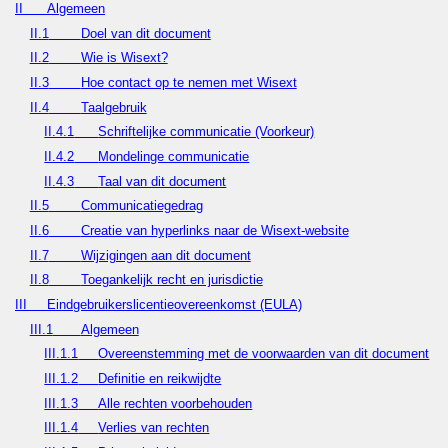
II
Algemeen
II.1
Doel van dit document
II.2
Wie is Wisext?
II.3
Hoe contact op te nemen met Wisext
II.4
Taalgebruik
II.4.1
Schriftelijke communicatie (Voorkeur)
II.4.2
Mondelinge communicatie
II.4.3
Taal van dit document
II.5
Communicatiegedrag
II.6
Creatie van hyperlinks naar de Wisext-website
II.7
Wijzigingen aan dit document
II.8
Toegankelijk recht en jurisdictie
III
Eindgebruikerslicentieovereenkomst (EULA)
III.1
Algemeen
III.1.1
Overeenstemming met de voorwaarden van dit document
III.1.2
Definitie en reikwijdte
III.1.3
Alle rechten voorbehouden
III.1.4
Verlies van rechten