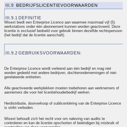
III.9
BEDRIJFSLICENTIEVOORWAARDEN
III.9.1
DEFINITIE
Wisext biedt een Enterprise
Licence
aan waarmee maximaal vijf (5)
werkstations onder één abonnement kunnen worden geactiveerd. Deze
licentie is exclusief bedoeld voor gebruik binnen dezelfde rechtspersoon
(het bedrijf dat de licentie aanschaft).
III.9.2
GEBRUIKSVOORWAARDEN:
De Enterprise
Licence
wordt verleend aan één bedrijf en mag niet
worden gedeeld met andere bedrijven, dochterondernemingen of niet-
gerelateerde entiteiten.
Alle geactiveerde werkplekken moeten toebehoren aan werknemers of
aannemers die voor het licentiehouderbedrijf werken.
Herdistributie
, doorverkoop of
sublicentiëring
van de Enterprise
Licence
is strikt verboden.
Wisext behoudt zich het recht voor om naleving van audits te
controleren en kan de licentie opschorten of beëindigen bij misbruik of