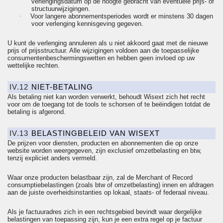
verlengingsdatum op de hoogte gebracht van eventuele prijs- of
structuurwijzigingen.
·
Voor langere abonnementsperiodes wordt er minstens 30 dagen
voor verlenging kennisgeving gegeven.
U kunt de verlenging annuleren als u niet akkoord gaat met de nieuwe
prijs of prijsstructuur. Alle wijzigingen voldoen aan de toepasselijke
consumentenbeschermingswetten en hebben geen invloed op uw
wettelijke rechten.
IV.12
NIET-BETALING
Als betaling niet kan worden verwerkt, behoudt Wisext zich het recht
voor om de toegang tot de tools te schorsen of te beëindigen totdat de
betaling is afgerond.
IV.13
BELASTINGBELEID VAN WISEXT
De prijzen voor diensten, producten en abonnementen die op onze
website worden weergegeven, zijn exclusief omzetbelasting en btw,
tenzij expliciet anders vermeld.
Waar onze producten belastbaar zijn, zal de Merchant of
Record
consumptiebelastingen
(zoals btw of omzetbelasting) innen en afdragen
aan de juiste overheidsinstanties op lokaal, staats- of federaal niveau.
Als je factuuradres zich in een rechtsgebied bevindt waar dergelijke
belastingen van toepassing zijn, kun je een extra regel op je factuur