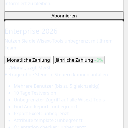
informiert zu bleiben.
Abonnieren
Für Ihr Unternehmen
Enterprise 2026
Nutzen Sie die Wisext-Tools unbegrenzt mit Ihrem
Team
Monatliche Zahlung
Jährliche Zahlung
–0%
—
/Monat, zzgl. MwSt
Beträge ohne Steuern. Steuern können anfallen.
Mehrere Benutzer (bis zu 5 gleichzeitig)
10 Tage Testversion
Unbegrenzter Zugriff auf alle Wisext-Tools
Find And Report : unbegrenzt
Export Excel : unbegrenzt
Attribute template : unbegrenzt
Orientation checker : unbegrenzt