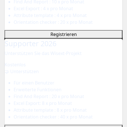
Find And Report : 10 x pro Monat
Excel Export : 4 x pro Monat
Attribute template : 4 x pro Monat
Orientation checker : 20 x pro Monat
Registrieren
Supporter 2026
Unterstützen Sie das Wisext-Projekt
Kostenlos
🤝 Unterstützen
Für einen Benutzer
Erweiterte Funktionen
Find And Report : 20 x pro Monat
Excel Export: 8 x pro Monat
Attribute template : 8 x pro Monat
Orientation checker : 40 x pro Monat