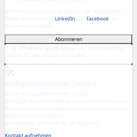
Möchten Sie exklusive Angebote oder Neuigkeiten?
Folgen Sie Wisext auf
LinkedIn
und
Facebook
um
informiert zu bleiben.
Abonnieren
✅
3D Offset
und
Quick Group
sind in unbegrenzter
Version für alle Lizenzen verfügbar.
🛠️
Maßgeschneiderter Service
Haben Sie spezielle Anforderungen?
Benötigen Sie individuelle technische Unterstützung?
Möchten Sie eine maßgeschneiderte Funktion zu den
Wisext-Tools hinzufügen?
Kontaktieren Sie Wisext für ein Angebot.
Kontakt aufnehmen