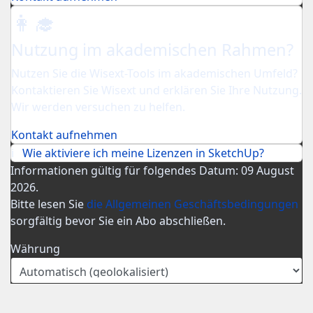
👩‍🎓
Nutzung im akademischen Rahmen?
Nutzen Sie die Wisext-Tools im akademischen Umfeld?
Kontaktieren Sie Wisext und erklären Sie Ihre Nutzung.
Wir werden versuchen zu helfen.
Kontakt aufnehmen
ℹ️
Wie aktiviere ich meine Lizenzen in SketchUp?
Informationen gültig für folgendes Datum: 09 August
2026.
Bitte lesen Sie
die Allgemeinen Geschäftsbedingungen
sorgfältig bevor Sie ein Abo abschließen.
Währung