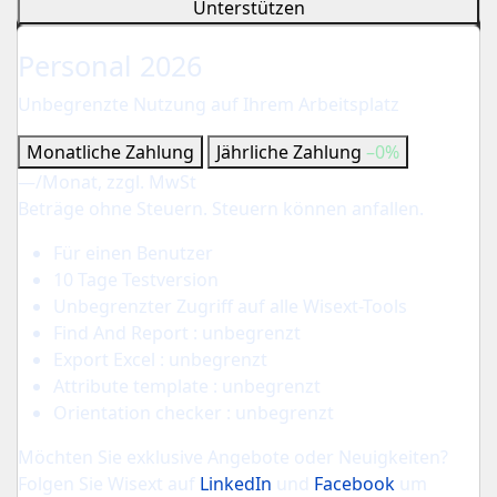
Unterstützen
Für Einzelanwender
Personal 2026
Unbegrenzte Nutzung auf Ihrem Arbeitsplatz
Monatliche Zahlung
Jährliche Zahlung
–0%
—
/Monat, zzgl. MwSt
Beträge ohne Steuern. Steuern können anfallen.
Für einen Benutzer
10 Tage Testversion
Unbegrenzter Zugriff auf alle Wisext-Tools
Find And Report : unbegrenzt
Export Excel : unbegrenzt
Attribute template : unbegrenzt
Orientation checker : unbegrenzt
Möchten Sie exklusive Angebote oder Neuigkeiten?
Folgen Sie Wisext auf
LinkedIn
und
Facebook
um