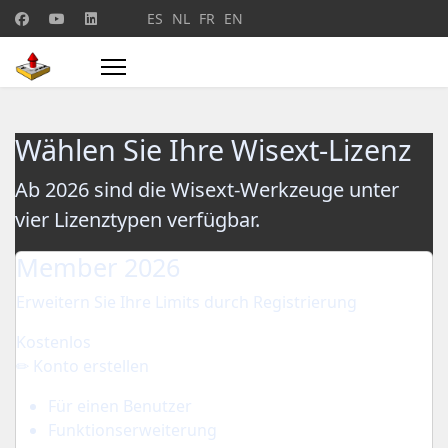
Sprache auswählen
ES
NL
FR
EN
Wählen Sie Ihre Wisext-Lizenz
Ab 2026 sind die Wisext‑Werkzeuge unter
vier Lizenztypen verfügbar.
Member 2026
Erweitern Sie Ihre Limits durch Registrierung
Kostenlos
✏ Konto erstellen
Für einen Benutzer
Funktionserweiterung