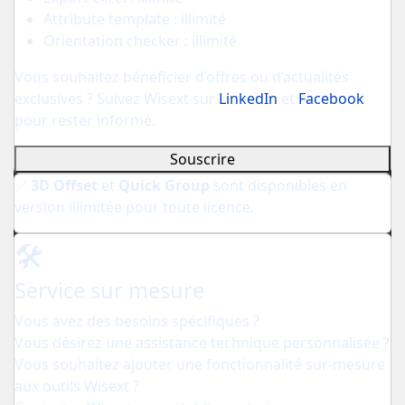
Attribute template : illimité
Orientation checker : illimité
Vous souhaitez bénéficier d’offres ou d’actualités
exclusives ? Suivez Wisext sur
LinkedIn
et
Facebook
pour rester informé.
Souscrire
✅
3D Offset
et
Quick Group
sont disponibles en
version illimitée pour toute licence.
🛠️
Service sur mesure
Vous avez des besoins spécifiques ?
Vous désirez une assistance technique personnalisée ?
Vous souhaitez ajouter une fonctionnalité sur-mesure
aux outils Wisext ?