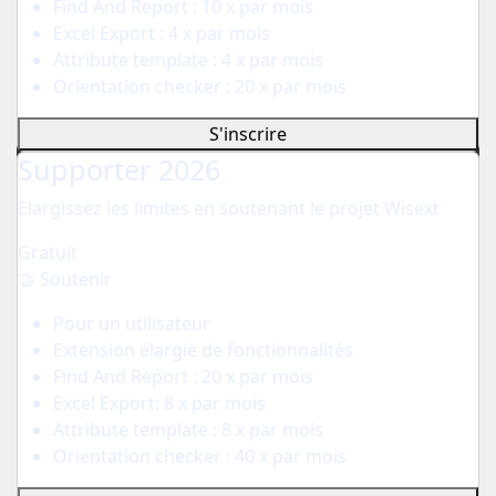
Find And Report : 10 x par mois
Excel Export : 4 x par mois
Attribute template : 4 x par mois
Orientation checker : 20 x par mois
S'inscrire
Supporter 2026
Elargissez les limites en soutenant le projet Wisext
Gratuit
🤝 Soutenir
Pour un utilisateur
Extension élargie de fonctionnalités
Find And Report : 20 x par mois
Excel Export: 8 x par mois
Attribute template : 8 x par mois
Orientation checker : 40 x par mois