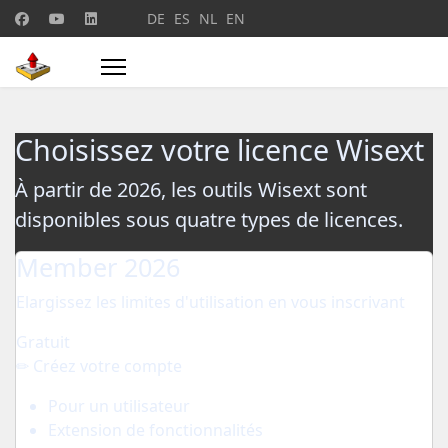
Sélectionnez votre langue
DE
ES
NL
EN
Choisissez votre licence Wisext
À partir de 2026, les outils Wisext sont
disponibles sous quatre types de licences.
Member 2026
Elargissez les limites d'utilisation en vous inscrivant
Gratuit
✏ Créez votre compte
Pour un utilisateur
Extension de fonctionnalités