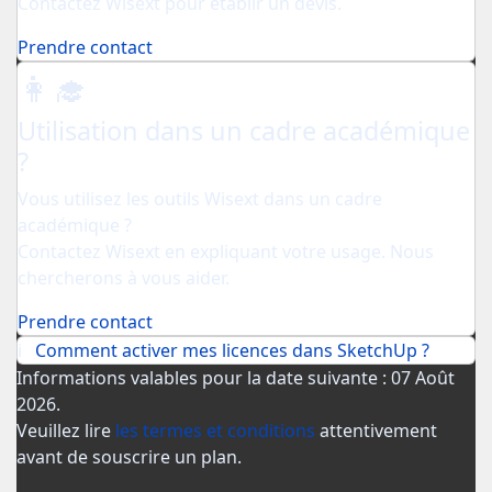
Contactez Wisext pour établir un devis.
Prendre contact
👩‍🎓
Utilisation dans un cadre académique
?
Vous utilisez les outils Wisext dans un cadre
académique ?
Contactez Wisext en expliquant votre usage. Nous
chercherons à vous aider.
Prendre contact
ℹ️
Comment activer mes licences dans SketchUp ?
Informations valables pour la date suivante : 07 Août
2026.
Veuillez lire
les termes et conditions
attentivement
avant de souscrire un plan.