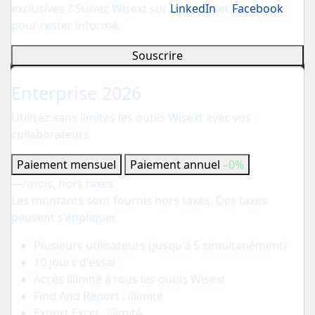
exclusives ? Suivez Wisext sur
LinkedIn
et
Facebook
pour rester informé.
Souscrire
Pour votre société
Enterprise 2026
Utilisez sans limites les outils Wisext avec vos
collaborateurs
Paiement mensuel
Paiement annuel
–0%
—
/mois, hors taxes
Les montants sont fournis hors taxes. Des taxes
peuvent s'appliquer.
Plusieurs utilisateurs (jusqu'à 5 simultanément)
10 jours d'essai
Accès illimité à tous les outils Wisext
Find And Report : illimité
Export Excel : illimité