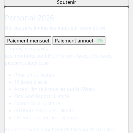
Soutenir
Pour l'indépendant
Personal 2026
Utilisez sans limites les outils sur votre poste
Paiement mensuel
Paiement annuel
–0%
—
/mois, hors taxes
Les montants sont fournis hors taxes. Des taxes
peuvent s'appliquer.
Pour un utilisateur
10 jours d'essai
Accès illimité à tous les outils Wisext
Find And Report : illimité
Export Excel : illimité
Attribute template : illimité
Orientation checker : illimité
Vous souhaitez bénéficier d’offres ou d’actualités