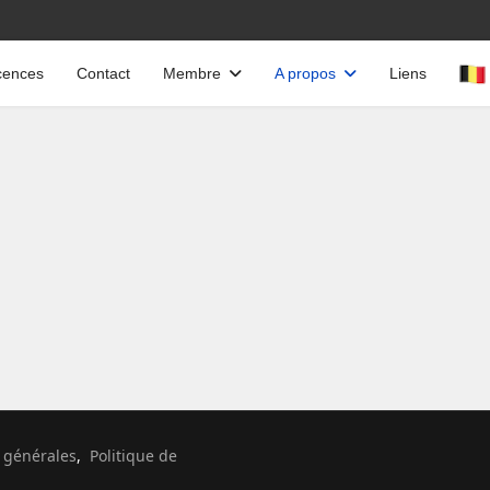
cences
Contact
Membre
A propos
Liens
Sélectionnez votre langue
 générales
,
Politique de