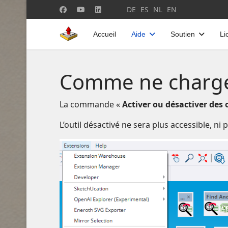
Sélectionnez votre langue
DE
ES
NL
EN
Accueil
Aide
Soutien
Li
Comme ne charger 
La commande «
Activer ou désactiver des 
L’outil désactivé ne sera plus accessible, ni 