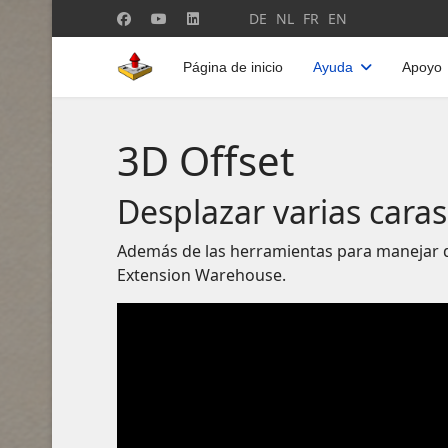
Seleccione su idioma
DE
NL
FR
EN
Página de inicio
Ayuda
Apoyo
3D Offset
Desplazar varias caras
Además de las herramientas para manejar d
Extension Warehouse.