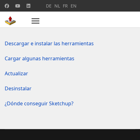
Seleccione su idioma
DE
NL
FR
EN
Descargar e instalar las herramientas
Cargar algunas herramientas
Actualizar
Desinstalar
¿Dónde conseguir Sketchup?