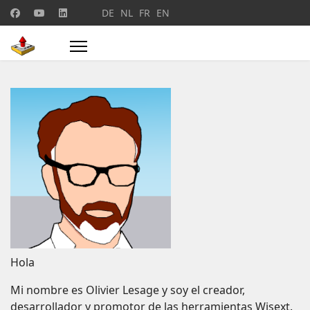
Seleccione su idioma
DE
NL
FR
EN
Hola
Mi nombre es Olivier Lesage y soy el creador,
desarrollador y promotor de las herramientas Wisext.