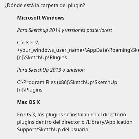
¿Dónde está la carpeta del plugin?
Microsoft Windows
Para Sketchup 2014 y versiones posteriores:
C:\Users\
<your_windows_user_name>\AppData\Roaming\Sk
[n]\SketchUp\Plugins
Para SketchUp 2013 o anterior:
C:\Program Files (x86)\SketchUp\SketchUp
[n]\Plugins
Mac OS X
En OS X, los plugins se instalan en el directorio
plugins dentro del directorio /Library/Application
Support/SketchUp del usuario: